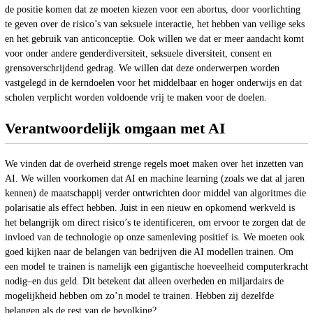
de positie komen dat ze moeten kiezen voor een abortus, door voorlichting
te geven over de risico’s van seksuele interactie, het hebben van veilige seks
en het gebruik van anticonceptie. Ook willen we dat er meer aandacht komt
voor onder andere genderdiversiteit, seksuele diversiteit, consent en
grensoverschrijdend gedrag. We willen dat deze onderwerpen worden
vastgelegd in de kerndoelen voor het middelbaar en hoger onderwijs en dat
scholen verplicht worden voldoende vrij te maken voor de doelen.
Verantwoordelijk omgaan met AI
We vinden dat de overheid strenge regels moet maken over het inzetten van
AI. We willen voorkomen dat AI en machine learning (zoals we dat al jaren
kennen) de maatschappij verder ontwrichten door middel van algoritmes die
polarisatie als effect hebben. Juist in een nieuw en opkomend werkveld is
het belangrijk om direct risico’s te identificeren, om ervoor te zorgen dat de
invloed van de technologie op onze samenleving positief is. We moeten ook
goed kijken naar de belangen van bedrijven die AI modellen trainen. Om
een model te trainen is namelijk een gigantische hoeveelheid computerkracht
nodig–en dus geld. Dit betekent dat alleen overheden en miljardairs de
mogelijkheid hebben om zo’n model te trainen. Hebben zij dezelfde
belangen als de rest van de bevolking?