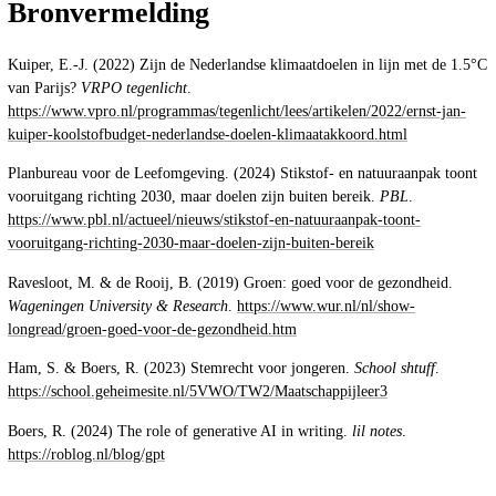
Bronvermelding
Kuiper, E.-J. (2022) Zijn de Nederlandse klimaatdoelen in lijn met de 1.5°C
van Parijs?
VRPO tegenlicht
.
https://www.vpro.nl/programmas/tegenlicht/lees/artikelen/2022/ernst-jan-
kuiper-koolstofbudget-nederlandse-doelen-klimaatakkoord.html
Planbureau voor de Leefomgeving. (2024) Stikstof- en natuuraanpak toont
vooruitgang richting 2030, maar doelen zijn buiten bereik.
PBL
.
https://www.pbl.nl/actueel/nieuws/stikstof-en-natuuraanpak-toont-
vooruitgang-richting-2030-maar-doelen-zijn-buiten-bereik
Ravesloot, M. & de Rooij, B. (2019) Groen: goed voor de gezondheid.
Wageningen University & Research
.
https://www.wur.nl/nl/show-
longread/groen-goed-voor-de-gezondheid.htm
Ham, S. & Boers, R. (2023) Stemrecht voor jongeren.
School shtuff
.
https://school.geheimesite.nl/5VWO/TW2/Maatschappijleer3
Boers, R. (2024) The role of generative AI in writing.
lil notes
.
https://roblog.nl/blog/gpt