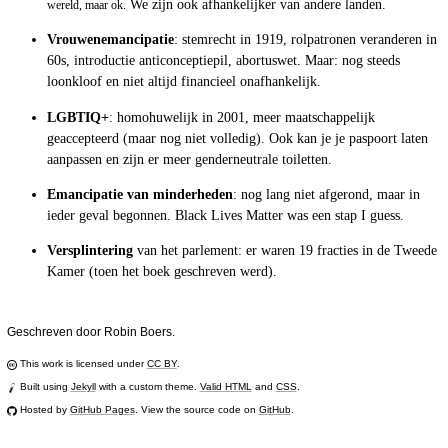
We zijn ook afhankelijker van andere landen.
wereld, maar ok.
Vrouwenemancipatie
: stemrecht in 1919, rolpatronen veranderen in
60s, introductie anticonceptiepil, abortuswet. Maar: nog steeds
loonkloof en niet altijd financieel onafhankelijk.
LGBTIQ+
: homohuwelijk in 2001, meer maatschappelijk
geaccepteerd (maar nog niet volledig). Ook kan je je paspoort laten
aanpassen en zijn er meer genderneutrale toiletten.
Emancipatie van minderheden
: nog lang niet afgerond, maar in
ieder geval begonnen. Black Lives Matter was een stap I guess.
Versplintering
van het parlement: er waren 19 fracties in de Tweede
Kamer (toen het boek geschreven werd).
Geschreven door Robin Boers.
This work is licensed under
CC BY
.
Built using
Jekyll
with a custom theme.
Valid HTML
and
CSS
.
Hosted by
GitHub Pages
. View the source code on
GitHub
.