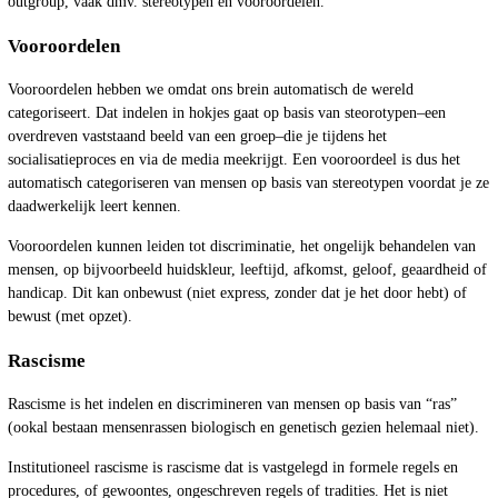
outgroup, vaak dmv. stereotypen en vooroordelen.
Vooroordelen
Vooroordelen hebben we omdat ons brein automatisch de wereld
categoriseert. Dat indelen in hokjes gaat op basis van steorotypen–een
overdreven vaststaand beeld van een groep–die je tijdens het
socialisatieproces en via de media meekrijgt. Een vooroordeel is dus het
automatisch categoriseren van mensen op basis van stereotypen voordat je ze
daadwerkelijk leert kennen.
Vooroordelen kunnen leiden tot discriminatie, het ongelijk behandelen van
mensen, op bijvoorbeeld huidskleur, leeftijd, afkomst, geloof, geaardheid of
handicap. Dit kan onbewust (niet express, zonder dat je het door hebt) of
bewust (met opzet).
Rascisme
Rascisme is het indelen en discrimineren van mensen op basis van “ras”
(ookal bestaan mensenrassen biologisch en genetisch gezien helemaal niet).
Institutioneel rascisme is rascisme dat is vastgelegd in formele regels en
procedures, of gewoontes, ongeschreven regels of tradities. Het is niet