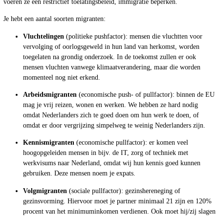
voeren ze een restrictief toelatingsbeleid, immigratie beperken.
Je hebt een aantal soorten migranten:
Vluchtelingen
(politieke pushfactor): mensen die vluchtten voor
vervolging of oorlogsgeweld in hun land van herkomst, worden
toegelaten na grondig onderzoek. In de toekomst zullen er ook
mensen vluchten vanwege klimaatverandering, maar die worden
momenteel nog niet erkend.
Arbeidsmigranten
(economische push- of pullfactor): binnen de EU
mag je vrij reizen, wonen en werken. We hebben ze hard nodig
omdat Nederlanders zich te goed doen om hun werk te doen, of
omdat er door vergrijzing simpelweg te weinig Nederlanders zijn.
Kennismigranten
(economische pullfactor): er komen veel
hoogopgeleiden mensen in bijv. de IT, zorg of techniek met
werkvisums naar Nederland, omdat wij hun kennis goed kunnen
gebruiken. Deze mensen noem je expats.
Volgmigranten
(sociale pullfactor): gezinshereneging of
gezinsvorming. Hiervoor moet je partner minimaal 21 zijn en 120%
procent van het minimuminkomen verdienen. Ook moet hij/zij slagen