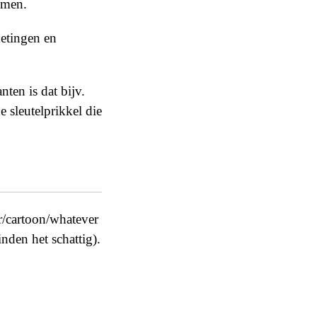
omen.
etingen en
nten is dat bijv.
 sleutelprikkel die
er/cartoon/whatever
nden het schattig).