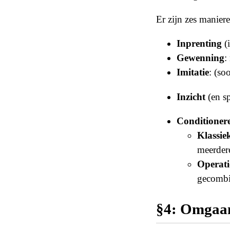
Er zijn zes maniere
Inprenting
(i
Gewenning
:
Imitatie
: (so
Inzicht
(en sp
Conditioner
Klassie
meerder
Operati
gecombi
§4: Omgaan