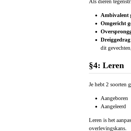
Als dieren tegenstr
Ambivalent 
Omgericht g
Oversprong
Dreiggedrag
dit gevechte
§4: Leren
Je hebt 2 soorten 
Aangeboren
Aangeleerd
Leren is het aanpa
overlevingskans.