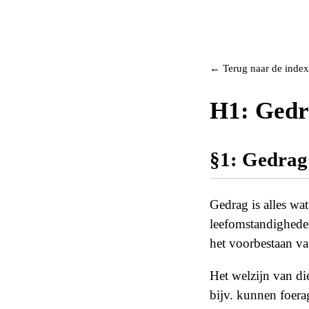
← Terug naar de index
H1: Gedr
§1: Gedrag 
Gedrag is alles wa
leefomstandigheden
het voorbestaan va
Het welzijn van di
bijv. kunnen foerag