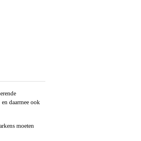
derende
u, en daarmee ook
Varkens moeten