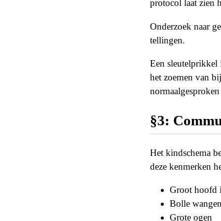
protocol laat zien
Onderzoek naar ged
tellingen.
Een sleutelprikkel 
het zoemen van bij
normaalgesproken 
§3: Commun
Het kindschema bes
deze kenmerken hee
Groot hoofd i
Bolle wange
Grote ogen