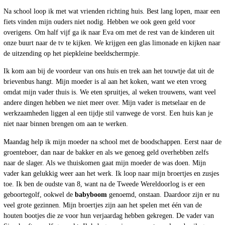
Na school loop ik met wat vrienden richting huis. Best lang lopen, maar een
fiets vinden mijn ouders niet nodig. Hebben we ook geen geld voor
overigens. Om half vijf ga ik naar Eva om met de rest van de kinderen uit
onze buurt naar de tv te kijken. We krijgen een glas limonade en kijken naar
de uitzending op het piepkleine beeldschermpje.
Ik kom aan bij de voordeur van ons huis en trek aan het touwtje dat uit de
brievenbus hangt. Mijn moeder is al aan het koken, want we eten vroeg
omdat mijn vader thuis is. We eten spruitjes, al weken trouwens, want veel
andere dingen hebben we niet meer over. Mijn vader is metselaar en de
werkzaamheden liggen al een tijdje stil vanwege de vorst. Een huis kan je
niet naar binnen brengen om aan te werken.
Maandag help ik mijn moeder na school met de boodschappen. Eerst naar de
groenteboer, dan naar de bakker en als we genoeg geld overhebben zelfs
naar de slager. Als we thuiskomen gaat mijn moeder de was doen. Mijn
vader kan gelukkig weer aan het werk. Ik loop naar mijn broertjes en zusjes
toe. Ik ben de oudste van 8, want na de Tweede Wereldoorlog is er een
geboortegolf, ookwel de
babyboom
genoemd, onstaan. Daardoor zijn er nu
veel grote gezinnen. Mijn broertjes zijn aan het spelen met één van de
houten bootjes die ze voor hun verjaardag hebben gekregen. De vader van