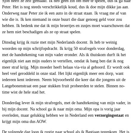
Sjon heeft ze zelf gemaakt. Ik heb geen zin om mee te spelen, dus ik ga naar
Peter. Het is nog steeds verschrikkelijk koud, dus ik doe mijn dikke jas aan.
Onderweg naar Peter zie ik een auto in de straat staan. Ik vraag me af van
wie die is. Ik ken niemand in onze buurt die daar genoeg geld voor zou
hebben. Ik bedenk me dat ik mijn broertjes en zusjes moet waarschuwen dat
ze hem niet beschadigen als ze op straat spelen.
Dinsdag krijg ik ruzie met mijn Nederlands docent. Ik heb te weinig
woorden op mijn schrijfopdracht. Ik krijg 50 strafregels voor donderdag,
met de handtekening van mijn vader eronder. Als ik thuiskom durft ik het
eigenlijk niet aan mijn ouders te vertellen, omdat ik bang ben dat ik nog
meer straf krijg. Mijn moeder heeft helaas via-via al gehoord. Er wordt ook
heel veel geroddeld in onze stad. Het lijkt eigenlijk meer een dorp, want
iedereen kent iedereen. Neem bijvoorbeeld die keer dat die jongens uit de
Langebonenstraat een paar stukken fruit probeerden te stelen. Binnen no-
time wist de hele stad het.
Donderdag lever ik mijn strafregels, met de handtekening van mijn vader, in
bij mijn docent. Na school ga ik naar mijn oma. Mijn opa is vorig jaar
overleden, maar gelukkig hebben we in Nederland een
verzorgingsstaat
en
krijgt mijn oma dus AOW.
De volgende dag loop ik rustig naar school als ik Bastiaan tegenkom. Het is