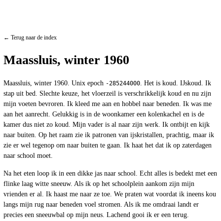
← Terug naar de index
Maassluis, winter 1960
Maassluis, winter 1960. Unix epoch
. Het is koud. IJskoud. Ik
-285244000
stap uit bed. Slechte keuze, het vloerzeil is verschrikkelijk koud en nu zijn
mijn voeten bevroren. Ik kleed me aan en hobbel naar beneden. Ik was me
aan het aanrecht. Gelukkig is in de woonkamer een kolenkachel en is de
kamer dus niet zo koud. Mijn vader is al naar zijn werk. Ik ontbijt en kijk
naar buiten. Op het raam zie ik patronen van ijskristallen, prachtig, maar ik
zie er wel tegenop om naar buiten te gaan. Ik haat het dat ik op zaterdagen
naar school moet.
Na het eten loop ik in een dikke jas naar school. Echt alles is bedekt met een
flinke laag witte sneeuw. Als ik op het schoolplein aankom zijn mijn
vrienden er al. Ik haast me naar ze toe. We praten wat voordat ik ineens kou
langs mijn rug naar beneden voel stromen. Als ik me omdraai landt er
precies een sneeuwbal op mijn neus. Lachend gooi ik er een terug.