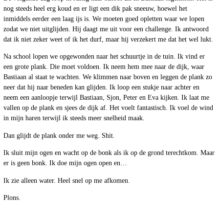
nog steeds heel erg koud en er ligt een dik pak sneeuw, hoewel het
inmiddels eerder een laag ijs is. We moeten goed opletten waar we lopen
zodat we niet uitglijden. Hij daagt me uit voor een challenge. Ik antwoord
dat ik niet zeker weet of ik het durf, maar hij verzekert me dat het wel lukt.
Na school lopen we opgewonden naar het schuurtje in de tuin. Ik vind er
een grote plank. Die moet voldoen. Ik neem hem mee naar de dijk, waar
Bastiaan al staat te wachten. We klimmen naar boven en leggen de plank zo
neer dat hij naar beneden kan glijden. Ik loop een stukje naar achter en
neem een aanloopje terwijl Bastiaan, Sjon, Peter en Eva kijken. Ik laat me
vallen op de plank en sjees de dijk af. Het voelt fantastisch. Ik voel de wind
in mijn haren terwijl ik steeds meer snelheid maak.
Dan glijdt de plank onder me weg. Shit.
Ik sluit mijn ogen en wacht op de bonk als ik op de grond terechtkom. Maar
er is geen bonk. Ik doe mijn ogen open en…
Ik zie alleen water. Heel snel op me afkomen.
Plons.