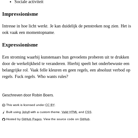
Sociale activiteit
Impressionisme
Intresse in hoe licht werkt. Je kan duidelijk de penstreken nog zien. Het is
ook vaak een momentopname.
Expressionisme
Een stroming waarbij kunstenaars hun gevoelens proberen uit te drukken
door de werkelijkheid te veranderen. Hierbij speelt het onderbewuste een
belangrijke rol. Vaak felle kleuren en geen regels, een absoluut verbod op
regels. Fuck regels. Who wants rules?
Geschreven door Robin Boers.
This work is licensed under
CC BY
.
Built using
Jekyll
with a custom theme.
Valid HTML
and
CSS
.
Hosted by
GitHub Pages
. View the source code on
GitHub
.